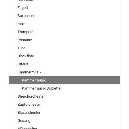
Fagott
Saxophon
Horn
Trompete
Posaune
Tuba
Blockflöte
Gitarre
Kammermusik
Kammermusik
Kammermusik Dublette
Streichorchester
Zupforchester
Blasorchester
Gesang
Männerchor