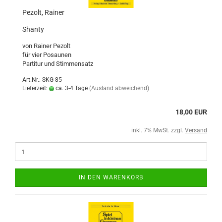
Pezolt, Rainer
Shanty
von Rainer Pezolt
für vier Posaunen
Partitur und Stimmensatz
Art.Nr.: SKG 85
Lieferzeit:
ca. 3-4 Tage
(Ausland abweichend)
18,00 EUR
inkl. 7% MwSt. zzgl.
Versand
IN DEN WARENKORB