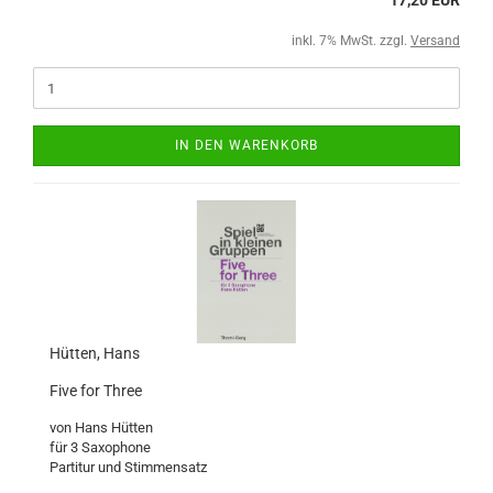
17,20 EUR
inkl. 7% MwSt. zzgl.
Versand
IN DEN WARENKORB
Hütten, Hans
Five for Three
von Hans Hütten
für 3 Saxophone
Partitur und Stimmensatz