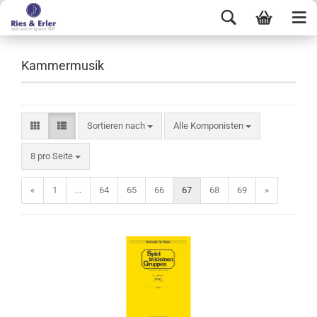
Kammermusik
Sortieren nach
Alle Komponisten
8 pro Seite
«
1
...
64
65
66
67
68
69
»