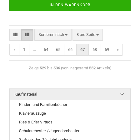
IN DEN WARENKORB
Sortieren nach
8 pro Seite
«
1
...
64
65
66
67
68
69
»
Zeige
529
bis
536
(von insgesamt
552
Artikeln)
Kaufmaterial
Kinder- und Familienbücher
Klavierauszüge
Ries & Erler Virtuos
Schulorchester / Jugendorchester
Sinfonik des 19. Jahrhunderts