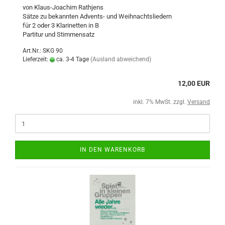
von Klaus-Joachim Rathjens
Sätze zu bekannten Advents- und Weihnachtsliedern
für 2 oder 3 Klarinetten in B
Partitur und Stimmensatz
Art.Nr.: SKG 90
Lieferzeit:
ca. 3-4 Tage
(Ausland abweichend)
12,00 EUR
inkl. 7% MwSt. zzgl.
Versand
IN DEN WARENKORB