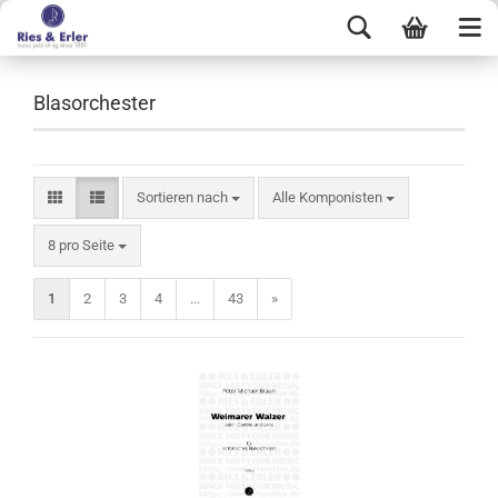
Blasorchester
Sortieren nach
Alle Komponisten
8 pro Seite
1
2
3
4
...
43
»