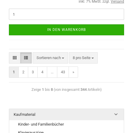
inkl. 7% MwSt. zzgl.
Versand
IN DEN WARENKORB
Sortieren nach
8 pro Seite
1
2
3
4
...
43
»
Zeige
1
bis
8
(von insgesamt
344
Artikeln)
Kaufmaterial
Kinder- und Familienbücher
Klavierauszüge