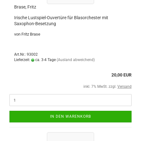
Brase, Fritz
Irische Lustspiel-Ouvertüre für Blasorchester mit
Saxophon-Besetzung
von Fritz Brase
Art.Nr.: 93002
Lieferzeit:
ca. 3-4 Tage
(Ausland abweichend)
20,00 EUR
inkl. 7% MwSt. zzgl.
Versand
IN DEN WARENKORB