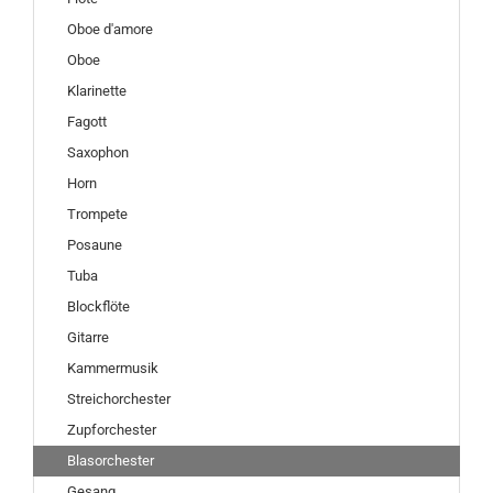
Oboe d'amore
Oboe
Klarinette
Fagott
Saxophon
Horn
Trompete
Posaune
Tuba
Blockflöte
Gitarre
Kammermusik
Streichorchester
Zupforchester
Blasorchester
Gesang