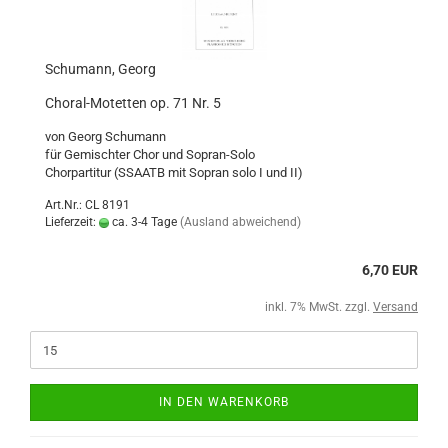
Schumann, Georg
Choral-Motetten op. 71 Nr. 5
von Georg Schumann
für Gemischter Chor und Sopran-Solo
Chorpartitur (SSAATB mit Sopran solo I und II)
Art.Nr.: CL 8191
Lieferzeit:
ca. 3-4 Tage
(Ausland abweichend)
6,70 EUR
inkl. 7% MwSt. zzgl.
Versand
IN DEN WARENKORB