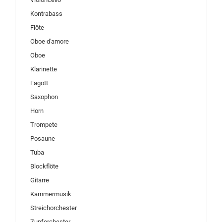
Kontrabass
Flöte
Oboe d'amore
Oboe
Klarinette
Fagott
Saxophon
Horn
Trompete
Posaune
Tuba
Blockflöte
Gitarre
Kammermusik
Streichorchester
Zupforchester