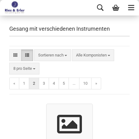
Gesang mit verschiedenen Instrumenten
Sortieren nach
Alle Komponisten
8 pro Seite
«
1
2
3
4
5
...
10
»