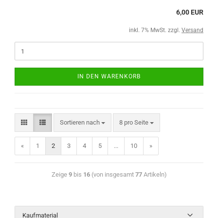
6,00 EUR
inkl. 7% MwSt. zzgl.
Versand
IN DEN WARENKORB
Sortieren nach
8 pro Seite
«
1
2
3
4
5
...
10
»
Zeige
9
bis
16
(von insgesamt
77
Artikeln)
Kaufmaterial