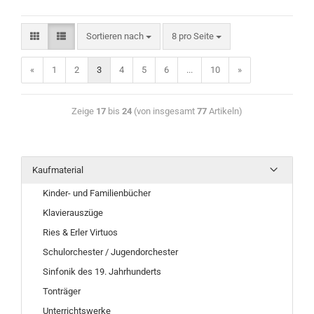
Sortieren nach
8 pro Seite
«
1
2
3
4
5
6
...
10
»
Zeige
17
bis
24
(von insgesamt
77
Artikeln)
Kaufmaterial
Kinder- und Familienbücher
Klavierauszüge
Ries & Erler Virtuos
Schulorchester / Jugendorchester
Sinfonik des 19. Jahrhunderts
Tonträger
Unterrichtswerke