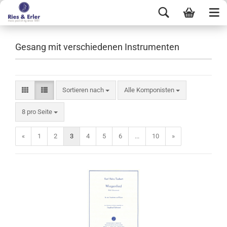
Gesang mit verschiedenen Instrumenten
Sortieren nach
Alle Komponisten
8 pro Seite
«
1
2
3
4
5
6
...
10
»