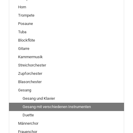
Horn
Trompete
Posaune
Tuba
Blockflöte
Gitarre
Kammermusik
Streichorchester
Zupforchester
Blasorchester
Gesang
Gesang und Klavier
Gesang mit verschiedenen Instrumenten
Duette
Männerchor
Frauenchor