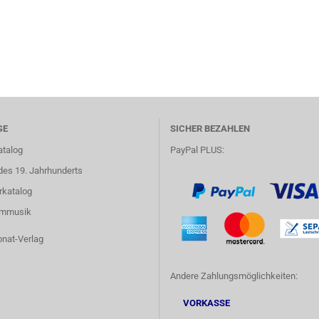
GE
SICHER BEZAHLEN
atalog
PayPal PLUS:
des 19. Jahrhunderts
rkatalog
lmmusik
onat-Verlag
Andere Zahlungsmöglichkeiten:
VORKASSE