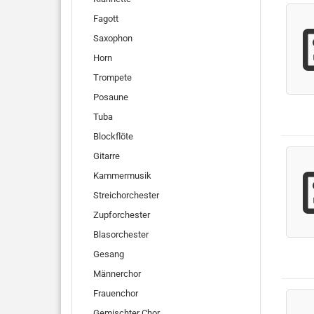
Fagott
Saxophon
Horn
Trompete
Posaune
Tuba
Blockflöte
Gitarre
Kammermusik
Streichorchester
Zupforchester
Blasorchester
Gesang
Männerchor
Frauenchor
Gemischter Chor