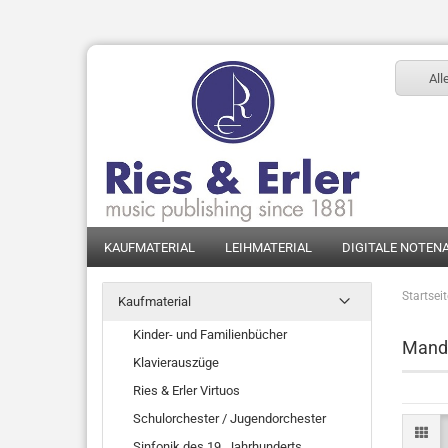
All
KAUFMATERIAL
LEIHMATERIAL
DIGITALE NOTEN
Startsei
Kaufmaterial
Kinder- und Familienbücher
Mando
Klavierauszüge
Ries & Erler Virtuos
Schulorchester / Jugendorchester
Sinfonik des 19. Jahrhunderts