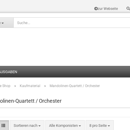
zur Webseite
Sprache auswählen
e
AUSGABEN
»
»
te Shop
Kaufmaterial
Mandolinen-Quartett / Orchester
Konto erstel
Passwort v
linen-Quartett / Orchester
Sortieren nach
Alle Komponisten
8 pro Seite