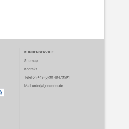
KUNDENSERVICE
Sitemap
Kontakt
Telefon +49 (0)30 48473591
Mail order[at]rieserler.de