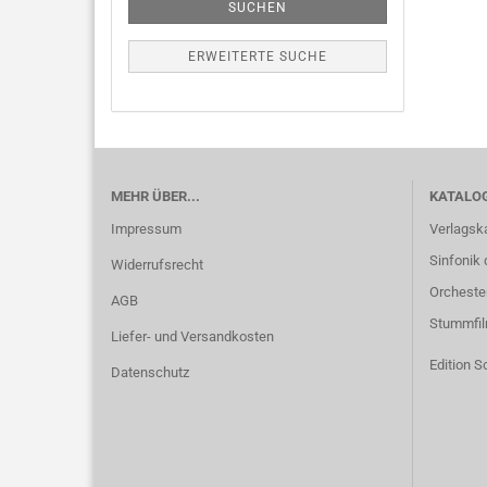
SUCHEN
ERWEITERTE SUCHE
MEHR ÜBER...
KATALO
Impressum
Verlagsk
Sinfonik 
Widerrufsrecht
Orcheste
AGB
Stummfi
Liefer- und Versandkosten
Edition S
Datenschutz