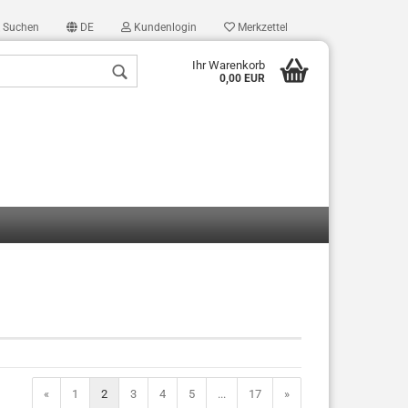
Suchen
DE
Kundenlogin
Merkzettel
Ihr Warenkorb
0,00 EUR
len
ergessen?
«
1
2
3
4
5
...
17
»