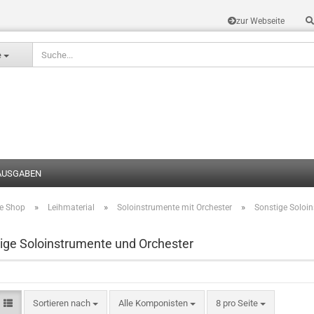
zur Webseite
Sprache auswählen
e
AUSGABEN
»
»
»
te Shop
Leihmaterial
Soloinstrumente mit Orchester
Sonstige Soloi
Konto erstel
Passwort v
ige Soloinstrumente und Orchester
Sortieren nach
Alle Komponisten
8 pro Seite