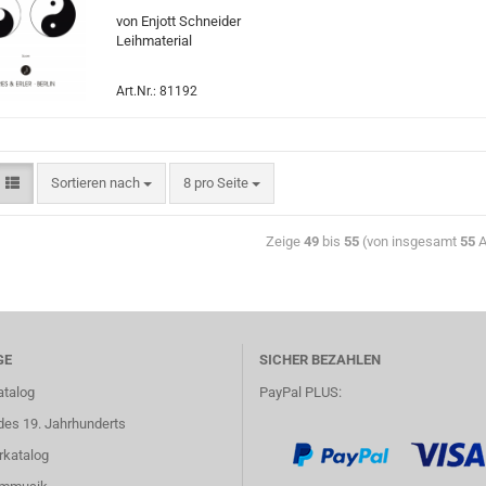
von Enjott Schneider
Leihmaterial
Art.Nr.: 81192
Sortieren nach
8 pro Seite
Zeige
49
bis
55
(von insgesamt
55
A
GE
SICHER BEZAHLEN
atalog
PayPal PLUS:
des 19. Jahrhunderts
rkatalog