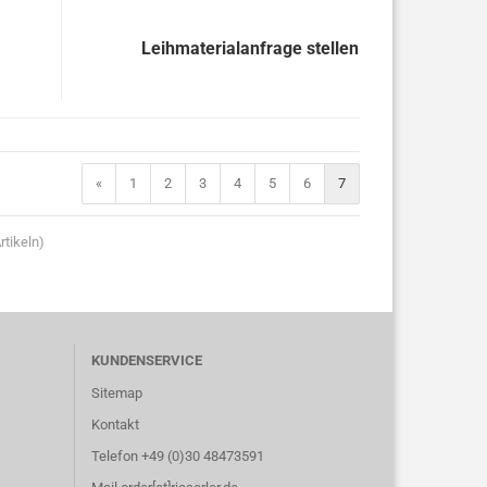
Leihmaterialanfrage stellen
«
1
2
3
4
5
6
7
rtikeln)
KUNDENSERVICE
Sitemap
Kontakt
Telefon +49 (0)30 48473591