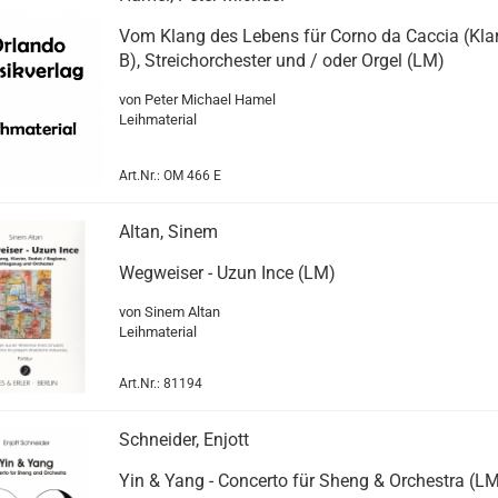
Vom Klang des Lebens für Corno da Caccia (Klar
B), Streichorchester und / oder Orgel (LM)
von Peter Michael Hamel
Leihmaterial
Art.Nr.: OM 466 E
Altan, Sinem
Wegweiser - Uzun Ince (LM)
von Sinem Altan
Leihmaterial
Art.Nr.: 81194
Schneider, Enjott
Yin & Yang - Concerto für Sheng & Orchestra (L