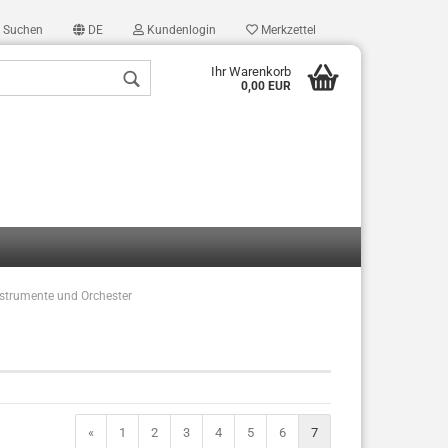
Suchen
DE
Kundenlogin
Merkzettel
Ihr Warenkorb
0,00 EUR
nstrumente und Orchester
len
ergessen?
«
1
2
3
4
5
6
7