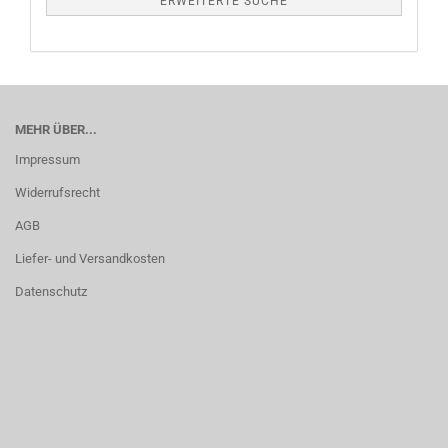
ERWEITERTE SUCHE
MEHR ÜBER...
Impressum
Widerrufsrecht
AGB
Liefer- und Versandkosten
Datenschutz