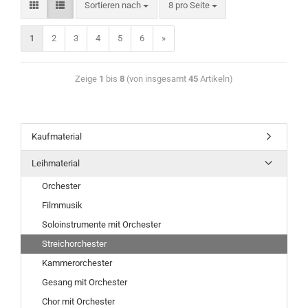
Sortieren nach
8 pro Seite
1
2
3
4
5
6
»
Zeige
1
bis
8
(von insgesamt
45
Artikeln)
Kaufmaterial
Leihmaterial
Orchester
Filmmusik
Soloinstrumente mit Orchester
Streichorchester
Kammerorchester
Gesang mit Orchester
Chor mit Orchester