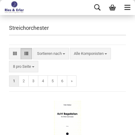
Streichorchester
Sortieren nach
Alle Komponisten
8 pro Seite
1
2
3
4
5
6
»