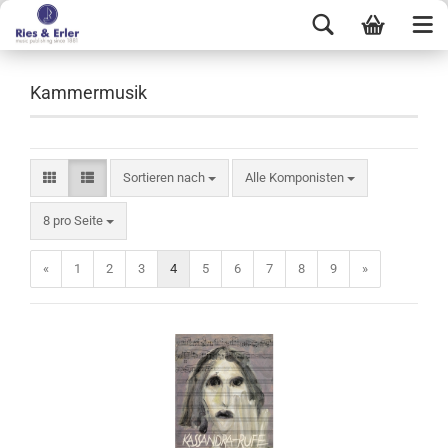
Kammermusik
Sortieren nach
Alle Komponisten
8 pro Seite
«
1
2
3
4
5
6
7
8
9
»