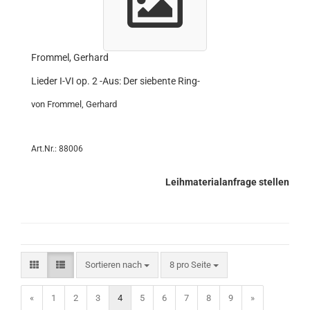
Frommel, Gerhard
Lieder I-VI op. 2 -Aus: Der siebente Ring-
von Frommel, Gerhard
Art.Nr.: 88006
Leihmaterialanfrage stellen
Sortieren nach
8 pro Seite
«
1
2
3
4
5
6
7
8
9
»