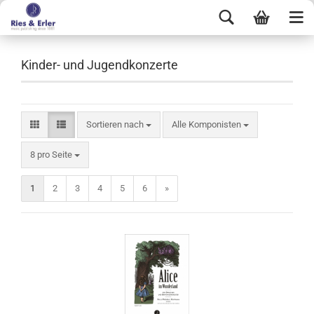
Kinder- und Jugendkonzerte
Sortieren nach
Alle Komponisten
8 pro Seite
1
2
3
4
5
6
»