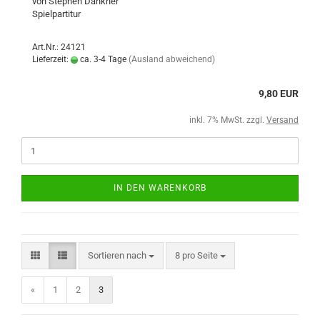
von Stephen Dankner
Spielpartitur
Art.Nr.: 24121
Lieferzeit:
ca. 3-4 Tage
(Ausland abweichend)
9,80 EUR
inkl. 7% MwSt. zzgl.
Versand
IN DEN WARENKORB
Sortieren nach
8 pro Seite
«
1
2
3