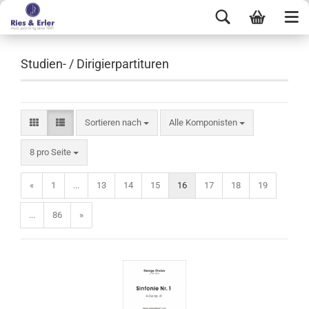
Studien- / Dirigierpartituren
Sortieren nach
Alle Komponisten
8 pro Seite
«
1
...
13
14
15
16
17
18
19
...
86
»