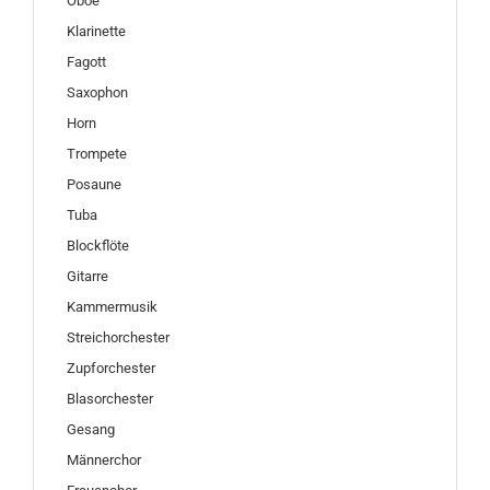
Oboe
Klarinette
Fagott
Saxophon
Horn
Trompete
Posaune
Tuba
Blockflöte
Gitarre
Kammermusik
Streichorchester
Zupforchester
Blasorchester
Gesang
Männerchor