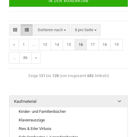
IN DEN WARENKORB
Sortieren nach
8 pro Seite
«
1
...
13
14
15
16
17
18
19
...
86
»
Zeige
121
bis
128
(von insgesamt
682
Artikeln)
Kaufmaterial
Kinder- und Familienbücher
Klavierauszüge
Ries & Erler Virtuos