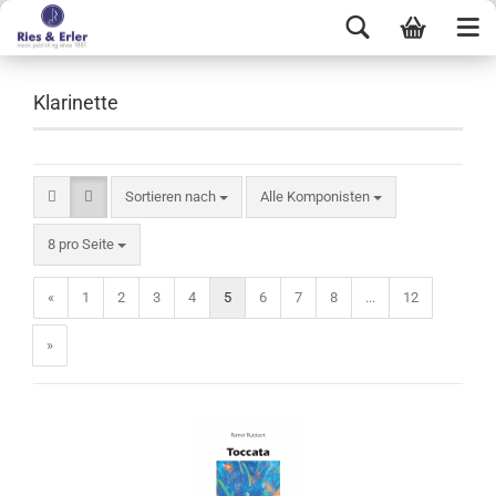
Klarinette
Sortieren nach
Alle Komponisten
8 pro Seite
«
1
2
3
4
5
6
7
8
...
12
»