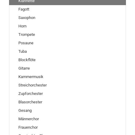
Klarinette
Fagott
Saxophon
Horn
Trompete
Posaune
Tuba
Blockflöte
Gitarre
Kammermusik
Streichorchester
Zupforchester
Blasorchester
Gesang
Männerchor
Frauenchor