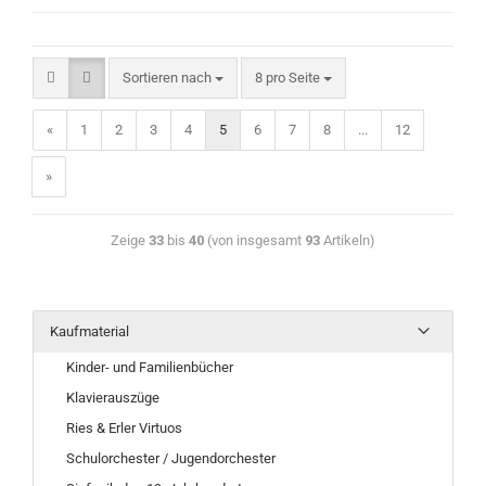
Sortieren nach
8 pro Seite
«
1
2
3
4
5
6
7
8
...
12
»
Zeige
33
bis
40
(von insgesamt
93
Artikeln)
Kaufmaterial
Kinder- und Familienbücher
Klavierauszüge
Ries & Erler Virtuos
Schulorchester / Jugendorchester