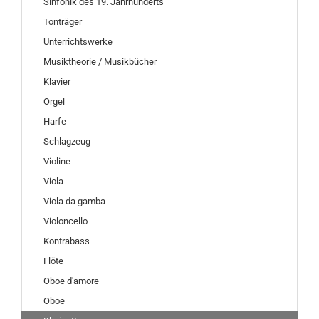
Sinfonik des 19. Jahrhunderts
Tonträger
Unterrichtswerke
Musiktheorie / Musikbücher
Klavier
Orgel
Harfe
Schlagzeug
Violine
Viola
Viola da gamba
Violoncello
Kontrabass
Flöte
Oboe d'amore
Oboe