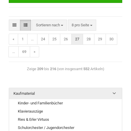
Sortieren nach
8 pro Seite
«
1
...
24
25
26
27
28
29
30
...
69
»
Zeige
209
bis
216
(von insgesamt
552
Artikeln)
Kaufmaterial
Kinder- und Familienbücher
Klavierauszüge
Ries & Erler Virtuos
Schulorchester / Jugendorchester