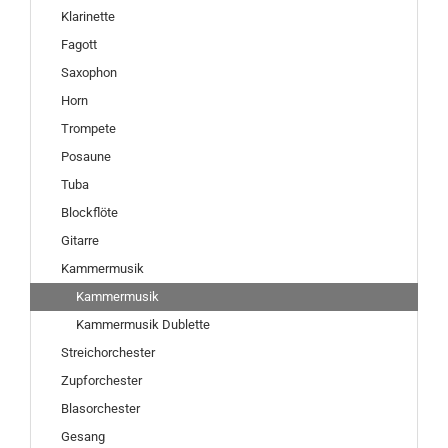
Klarinette
Fagott
Saxophon
Horn
Trompete
Posaune
Tuba
Blockflöte
Gitarre
Kammermusik
Kammermusik
Kammermusik Dublette
Streichorchester
Zupforchester
Blasorchester
Gesang