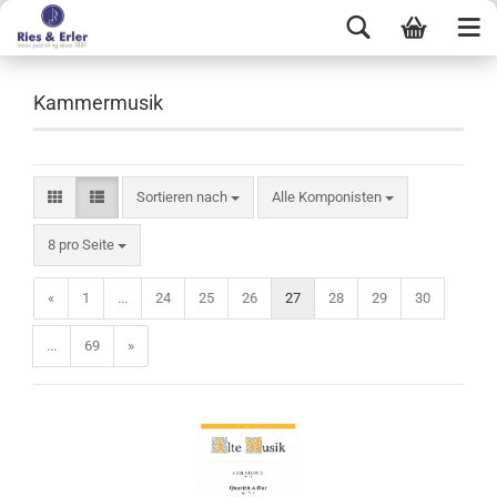
Kammermusik
Sortieren nach
Alle Komponisten
8 pro Seite
«
1
...
24
25
26
27
28
29
30
...
69
»