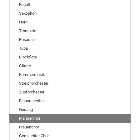
Fagott
Saxophon
Horn
Trompete
Posaune
Tuba
Blockflöte
Gitarre
Kammermusik
Streichorchester
Zupforchester
Blasorchester
Gesang
Männerchor
Frauenchor
Gemischter Chor