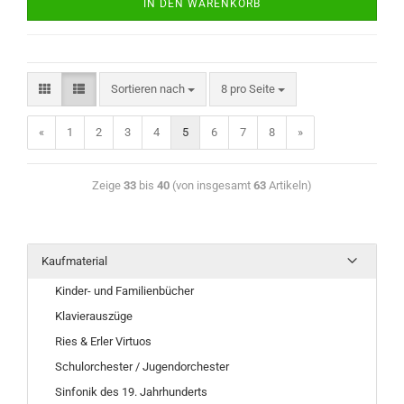
IN DEN WARENKORB
Sortieren nach
8 pro Seite
«
1
2
3
4
5
6
7
8
»
Zeige
33
bis
40
(von insgesamt
63
Artikeln)
Kaufmaterial
Kinder- und Familienbücher
Klavierauszüge
Ries & Erler Virtuos
Schulorchester / Jugendorchester
Sinfonik des 19. Jahrhunderts