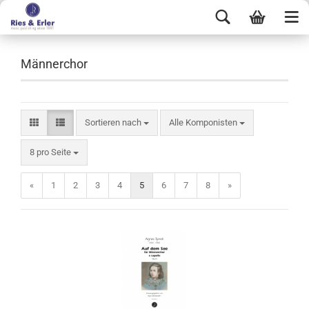
Männerchor
Sortieren nach
Alle Komponisten
8 pro Seite
«
1
2
3
4
5
6
7
8
»