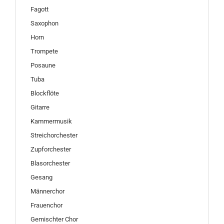
Fagott
Saxophon
Horn
Trompete
Posaune
Tuba
Blockflöte
Gitarre
Kammermusik
Streichorchester
Zupforchester
Blasorchester
Gesang
Männerchor
Frauenchor
Gemischter Chor