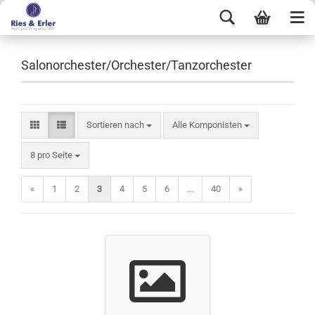
Salonorchester/Orchester/Tanzorchester
Sortieren nach
Alle Komponisten
8 pro Seite
«
1
2
3
4
5
6
...
40
»