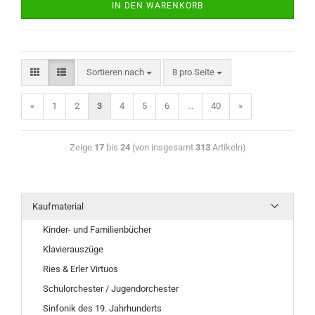
IN DEN WARENKORB
Sortieren nach
8 pro Seite
«
1
2
3
4
5
6
...
40
»
Zeige
17
bis
24
(von insgesamt
313
Artikeln)
Kaufmaterial
Kinder- und Familienbücher
Klavierauszüge
Ries & Erler Virtuos
Schulorchester / Jugendorchester
Sinfonik des 19. Jahrhunderts