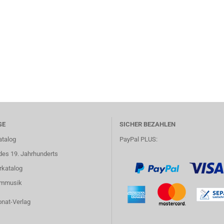
GE
SICHER BEZAHLEN
atalog
PayPal PLUS:
des 19. Jahrhunderts
rkatalog
lmmusik
onat-Verlag