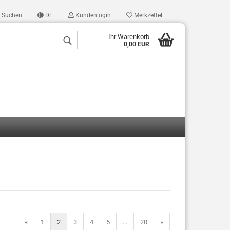
Suchen
DE
Kundenlogin
Merkzettel
Ihr Warenkorb
0,00 EUR
len
ergessen?
«
1
2
3
4
5
...
20
»