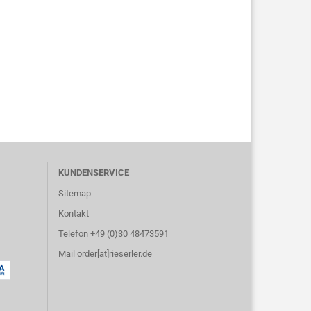
KUNDENSERVICE
Sitemap
Kontakt
Telefon +49 (0)30 48473591
Mail order[at]rieserler.de