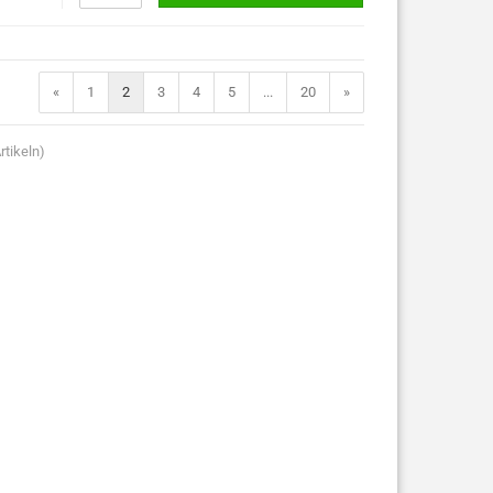
«
1
2
3
4
5
...
20
»
rtikeln)