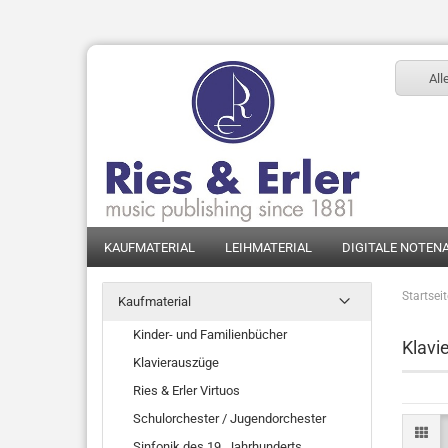
All
KAUFMATERIAL
LEIHMATERIAL
DIGITALE NOTEN
Startsei
Kaufmaterial
Kinder- und Familienbücher
Klavi
Klavierauszüge
Ries & Erler Virtuos
Schulorchester / Jugendorchester
Sinfonik des 19. Jahrhunderts