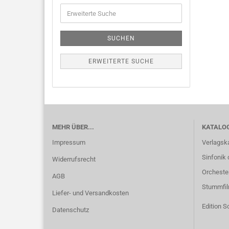
SUCHEN
ERWEITERTE SUCHE
MEHR ÜBER...
KATALO
Impressum
Verlagsk
Sinfonik 
Widerrufsrecht
Orcheste
AGB
Stummfi
Liefer- und Versandkosten
Edition S
Datenschutz