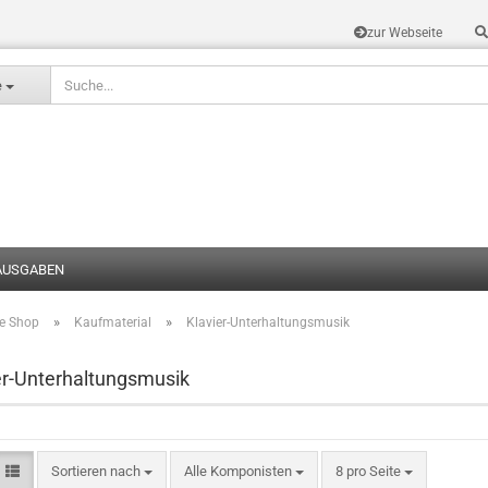
zur Webseite
Sprache auswählen
e
AUSGABEN
»
»
te Shop
Kaufmaterial
Klavier-Unterhaltungsmusik
Konto erstel
Passwort v
er-Unterhaltungsmusik
Sortieren nach
Alle Komponisten
8 pro Seite