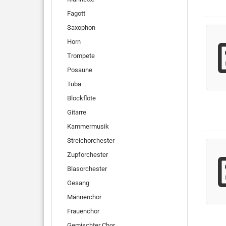
Fagott
Saxophon
Horn
Trompete
Posaune
Tuba
Blockflöte
Gitarre
Kammermusik
Streichorchester
Zupforchester
Blasorchester
Gesang
Männerchor
Frauenchor
Gemischter Chor