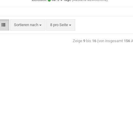
Sortieren nach
8 pro Seite
Zeige
9
bis
16
(von insgesamt
156
A