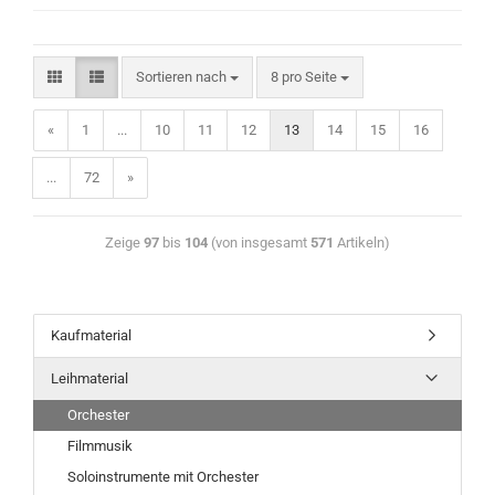
Sortieren nach
8 pro Seite
«
1
...
10
11
12
13
14
15
16
...
72
»
Zeige
97
bis
104
(von insgesamt
571
Artikeln)
Kaufmaterial
Leihmaterial
Orchester
Filmmusik
Soloinstrumente mit Orchester