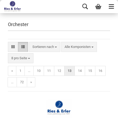
Orchester
Sortieren nach
Alle Komponisten
8 pro Seite
«
1
...
10
11
12
13
14
15
16
...
72
»