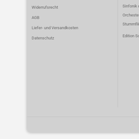
Sinfonik 
Widerrufsrecht
Orcheste
AGB
Stummfi
Liefer- und Versandkosten
Edition S
Datenschutz