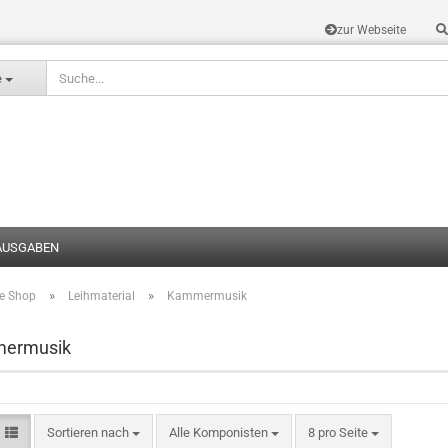
zur Webseite
Sprache auswählen
e
AUSGABEN
»
»
te Shop
Leihmaterial
Kammermusik
Konto erstel
Passwort v
ermusik
Sortieren nach
Alle Komponisten
8 pro Seite