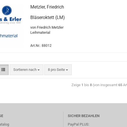
Metzler, Friedrich
Bläseroktett (LM)
von Friedrich Metzler
Leihmaterial
Art.Nr.: 88012
Sortieren nach
8 pro Seite
Zeige
1
bis
8
(von insgesamt
65
Art
GE
SICHER BEZAHLEN
atalog
PayPal PLUS: