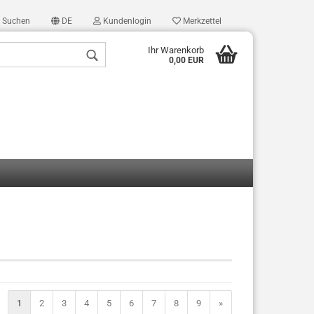
Suchen
DE
Kundenlogin
Merkzettel
Ihr Warenkorb
0,00 EUR
len
ergessen?
1
2
3
4
5
6
7
8
9
»