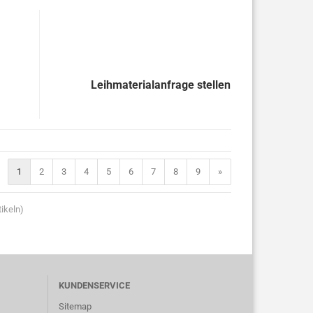
Leihmaterialanfrage stellen
1
2
3
4
5
6
7
8
9
»
ikeln)
KUNDENSERVICE
Sitemap