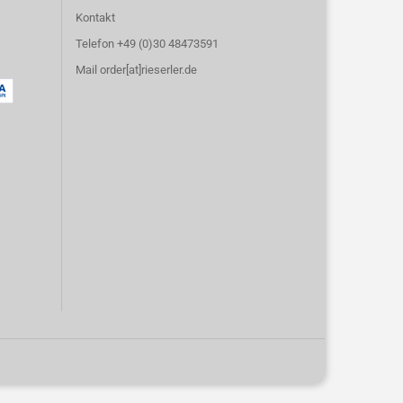
Kontakt
Telefon +49 (0)30 48473591
Mail order[at]rieserler.de