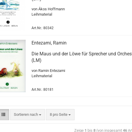
von Ákos Hoffmann
Leihmaterial
Art.Nr.: 80342
Entezami, Ramin
Die Maus und der Löwe für Sprecher und Orches
(LM)
von Ramin Entezami
Leihmaterial
Art.Nr.: 80181
Sortieren nach
8 pro Seite
Zeige
1
bis
8
(von insgesamt
46
Art