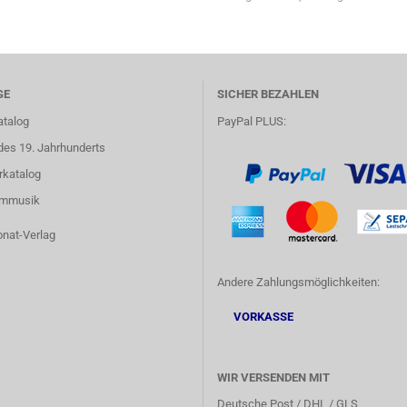
GE
SICHER BEZAHLEN
atalog
PayPal PLUS:
des 19. Jahrhunderts
rkatalog
lmmusik
onat-Verlag
Andere Zahlungsmöglichkeiten:
VORKASSE
WIR VERSENDEN MIT
Deutsche Post / DHL / GLS