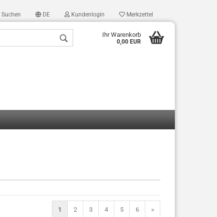
Suchen
DE
Kundenlogin
Merkzettel
Ihr Warenkorb
0,00 EUR
len
ergessen?
1
2
3
4
5
6
»