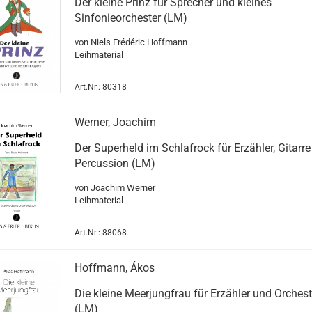
Der kleine Prinz für Sprecher und kleines
Sinfonieorchester (LM)
von Niels Frédéric Hoffmann
Leihmaterial
Art.Nr.: 80318
Werner, Joachim
Der Superheld im Schlafrock für Erzähler, Gitarr
Percussion (LM)
von Joachim Werner
Leihmaterial
Art.Nr.: 88068
Hoffmann, Ákos
Die kleine Meerjungfrau für Erzähler und Orchest
(LM)