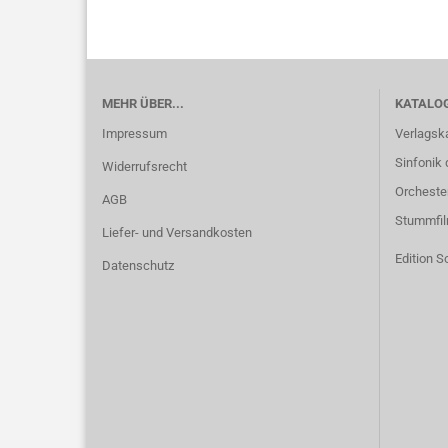
MEHR ÜBER...
KATALO
Impressum
Verlagsk
Sinfonik 
Widerrufsrecht
Orcheste
AGB
Stummfi
Liefer- und Versandkosten
Edition S
Datenschutz