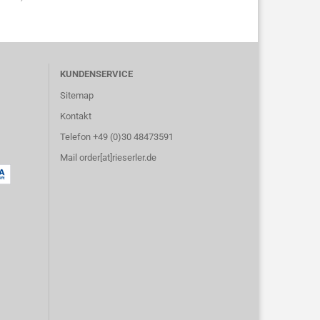
KUNDENSERVICE
Sitemap
Kontakt
Telefon +49 (0)30 48473591
Mail order[at]rieserler.de