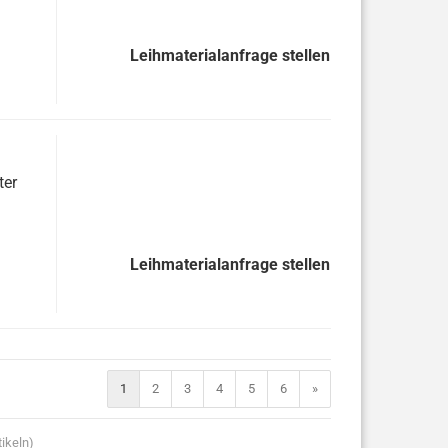
Leihmaterialanfrage stellen
ter
Leihmaterialanfrage stellen
1
2
3
4
5
6
»
ikeln)