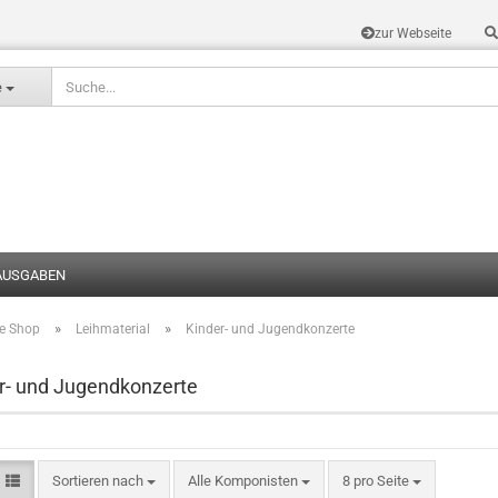
zur Webseite
Sprache auswählen
e
AUSGABEN
»
»
te Shop
Leihmaterial
Kinder- und Jugendkonzerte
Konto erstel
Passwort v
r- und Jugendkonzerte
Sortieren nach
Alle Komponisten
8 pro Seite