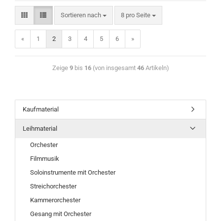
Sortieren nach
8 pro Seite
«
1
2
3
4
5
6
»
Zeige
9
bis
16
(von insgesamt
46
Artikeln)
Kaufmaterial
Leihmaterial
Orchester
Filmmusik
Soloinstrumente mit Orchester
Streichorchester
Kammerorchester
Gesang mit Orchester