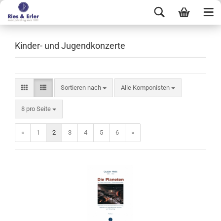
Kinder- und Jugendkonzerte
Sortieren nach
Alle Komponisten
8 pro Seite
«
1
2
3
4
5
6
»