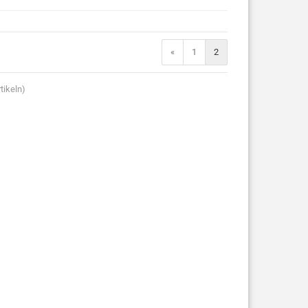
«
1
2
tikeln)