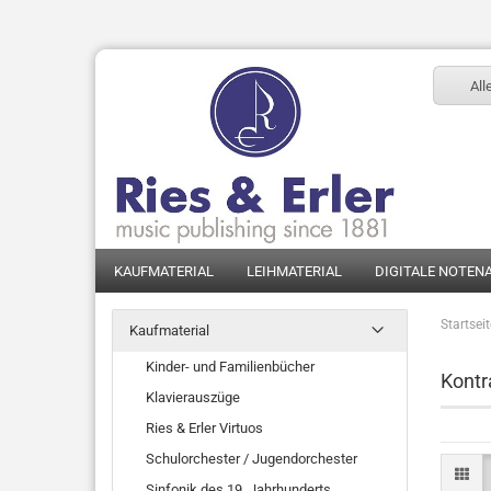
All
KAUFMATERIAL
LEIHMATERIAL
DIGITALE NOTEN
Startsei
Kaufmaterial
Kinder- und Familienbücher
Kontr
Klavierauszüge
Ries & Erler Virtuos
Schulorchester / Jugendorchester
Sinfonik des 19. Jahrhunderts