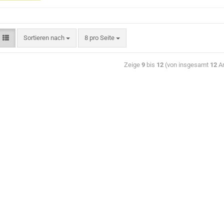
Sortieren nach
8 pro Seite
Zeige
9
bis
12
(von insgesamt
12
Ar