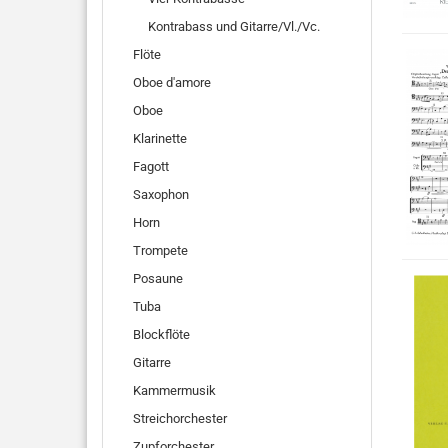
Kontrabass und Gitarre/Vl./Vc.
Flöte
Oboe d'amore
Oboe
Klarinette
Fagott
Saxophon
Horn
Trompete
Posaune
Tuba
Blockflöte
Gitarre
Kammermusik
Streichorchester
Zupforchester