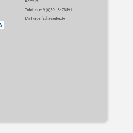
Kontakt
Telefon +49 (0)30 48473591
Mail order[at]rieserler.de