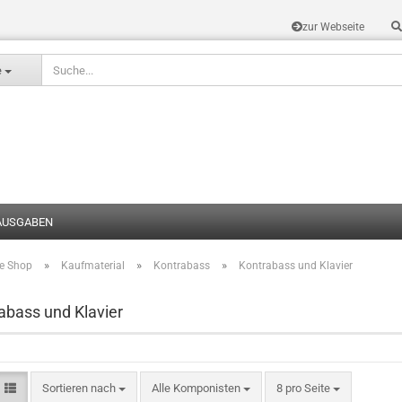
zur Webseite
Sprache auswählen
e
AUSGABEN
»
»
»
te Shop
Kaufmaterial
Kontrabass
Kontrabass und Klavier
Konto erstel
Passwort v
abass und Klavier
Sortieren nach
Alle Komponisten
8 pro Seite