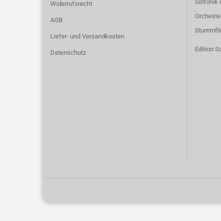
Sinfonik 
Widerrufsrecht
Orcheste
AGB
Stummfi
Liefer- und Versandkosten
Edition S
Datenschutz