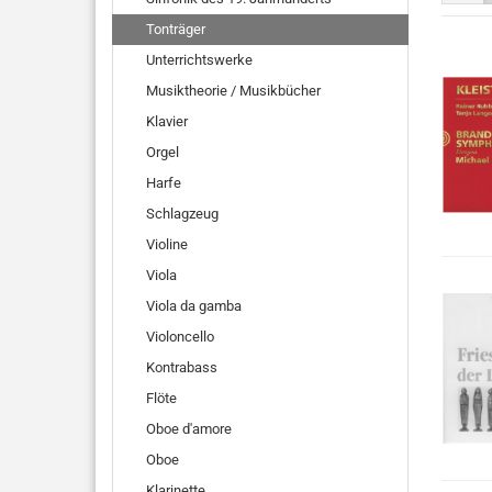
Tonträger
Unterrichtswerke
Musiktheorie / Musikbücher
Klavier
Orgel
Harfe
Schlagzeug
Violine
Viola
Viola da gamba
Violoncello
Kontrabass
Flöte
Oboe d'amore
Oboe
Klarinette