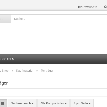
zur Webseite
Sprache auswählen
e
AUSGABEN
»
»
te Shop
Kaufmaterial
Tonträger
Konto erstel
Passwort v
äger
Sortieren nach
Alle Komponisten
8 pro Seite