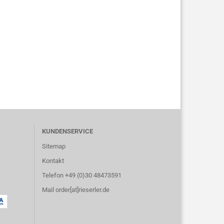
KUNDENSERVICE
Sitemap
Kontakt
Telefon +49 (0)30 48473591
Mail order[at]rieserler.de