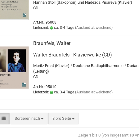
Hannah Stoll (Saxophon) und Nadezda Pisareva (Klavier)
CD
Art.Nr.: 95008
Lieferzeit:
ca. 3-4 Tage
(Ausland abweichend)
Braunfels, Walter
Walter Braunfels - Klavierwerke (CD)
Moritz Ernst (Klavier) / Deutsche Radiophilharmonie / Doria
(Leitung)
CD
Art.Nr.: 95010
Lieferzeit:
ca. 3-4 Tage
(Ausland abweichend)
Sortieren nach
8 pro Seite
Zeige
1
bis
8
(von insgesamt
10
Art