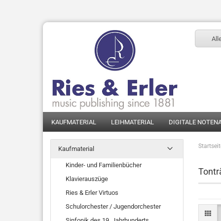
All
KAUFMATERIAL
LEIHMATERIAL
DIGITALE NOTEN
Startsei
Kaufmaterial
Kinder- und Familienbücher
Tontr
Klavierauszüge
Ries & Erler Virtuos
Schulorchester / Jugendorchester
Sinfonik des 19. Jahrhunderts