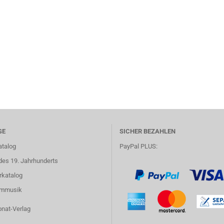
GE
SICHER BEZAHLEN
atalog
PayPal PLUS:
des 19. Jahrhunderts
rkatalog
lmmusik
onat-Verlag