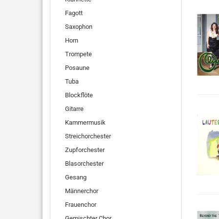
Fagott
Saxophon
Horn
Trompete
Posaune
Tuba
Blockflöte
Gitarre
Kammermusik
Streichorchester
Zupforchester
Blasorchester
Gesang
Männerchor
Frauenchor
Gemischter Chor