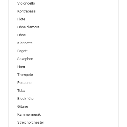
Violoncello
Kontrabass
Flöte
Oboe d'amore
Oboe
Klarinette
Fagott
Saxophon
Horn
Trompete
Posaune
Tuba
Blockflöte
Gitarre
Kammermusik
Streichorchester