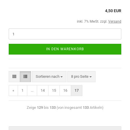
4,50 EUR
inkl. 7% MwSt. zzgl.
Versand
IN DEN WARENKORB
Sortieren nach
8 pro Seite
«
1
...
14
15
16
17
Zeige
129
bis
133
(von insgesamt
133
Artikeln)