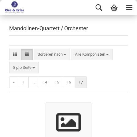
Mandolinen-Quartett / Orchester
Sortieren nach
Alle Komponisten
8 pro Seite
«
1
...
14
15
16
17