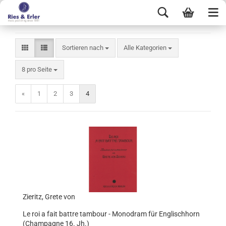
Sortieren nach
Alle Kategorien
8 pro Seite
«
1
2
3
4
Zieritz, Grete von
Le roi a fait battre tambour - Monodram für Englischhorn
(Champagne 16. Jh.)