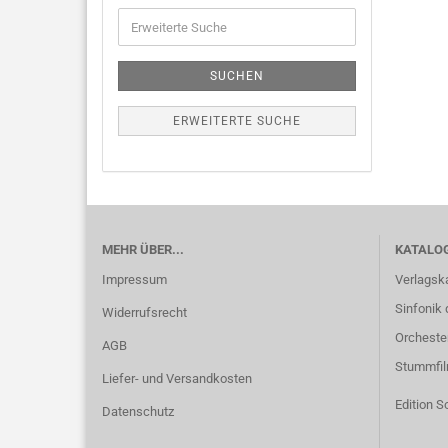
SUCHEN
ERWEITERTE SUCHE
MEHR ÜBER...
KATALO
Impressum
Verlagsk
Sinfonik 
Widerrufsrecht
Orcheste
AGB
Stummfi
Liefer- und Versandkosten
Edition S
Datenschutz