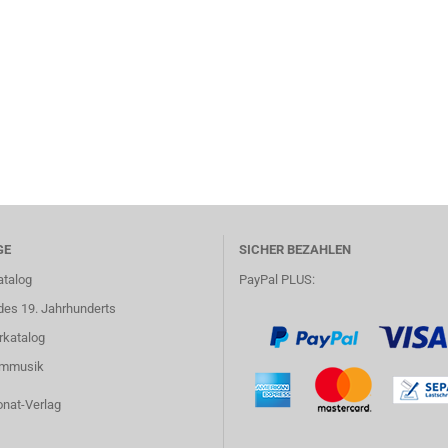
GE
SICHER BEZAHLEN
atalog
PayPal PLUS:
des 19. Jahrhunderts
rkatalog
lmmusik
onat-Verlag