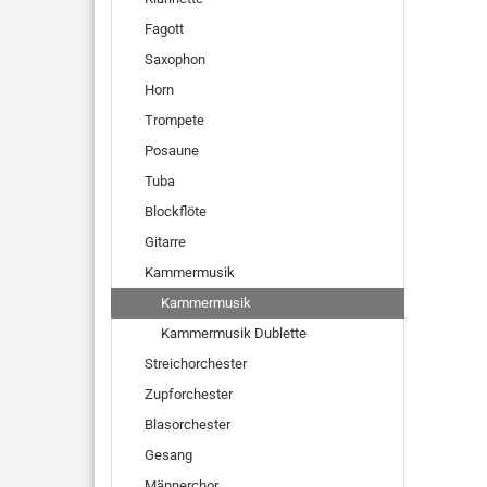
Fagott
Saxophon
Horn
Trompete
Posaune
Tuba
Blockflöte
Gitarre
Kammermusik
Kammermusik
Kammermusik Dublette
Streichorchester
Zupforchester
Blasorchester
Gesang
Männerchor