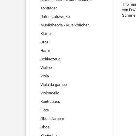
Trio min
Tonträger
von Erw
Stimme
Unterrichtswerke
Musiktheorie / Musikbücher
Klavier
Orgel
Harfe
Schlagzeug
Violine
Viola
Viola da gamba
Violoncello
Kontrabass
Flöte
Oboe d'amore
Oboe
Klarinette