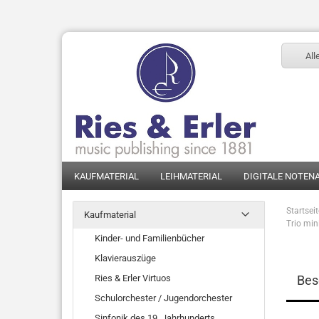
All
KAUFMATERIAL
LEIHMATERIAL
DIGITALE NOTEN
Startsei
Kaufmaterial
Trio min
Kinder- und Familienbücher
Klavierauszüge
Ries & Erler Virtuos
Bes
Schulorchester / Jugendorchester
Sinfonik des 19. Jahrhunderts