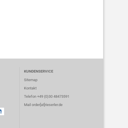
KUNDENSERVICE
Sitemap
Kontakt
Telefon +49 (0)30 48473591
Mail order[at]rieserler.de