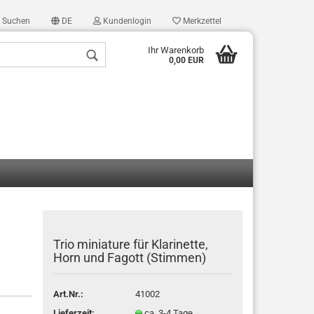
Suchen
DE
Kundenlogin
Merkzettel
Ihr Warenkorb
0,00 EUR
len
ergessen?
Trio miniature für Klarinette,
Horn und Fagott (Stimmen)
Art.Nr.:
41002
Lieferzeit:
ca. 3-4 Tage