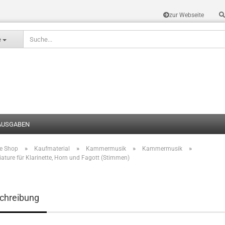
zur Webseite
Sprache auswählen
e
AUSGABEN
»
»
»
»
te Shop
Kaufmaterial
Kammermusik
Kammermusik
Konto erstel
iature für Klarinette, Horn und Fagott (Stimmen)
Passwort v
chreibung