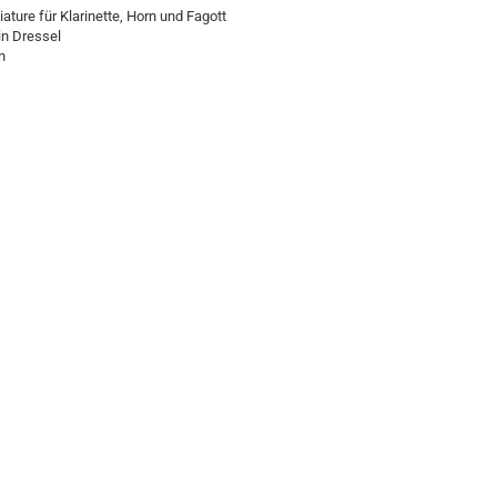
iature für Klarinette, Horn und Fagott
in Dressel
n