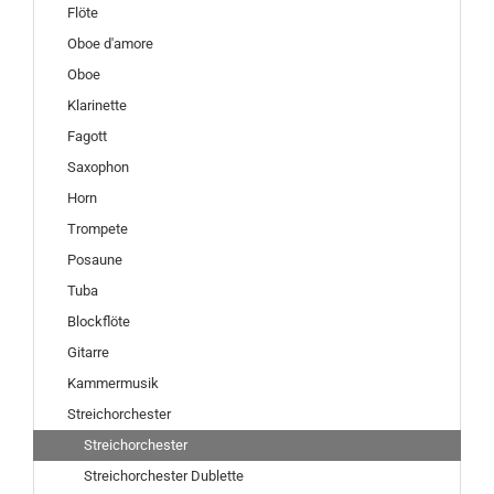
Flöte
Oboe d'amore
Oboe
Klarinette
Fagott
Saxophon
Horn
Trompete
Posaune
Tuba
Blockflöte
Gitarre
Kammermusik
Streichorchester
Streichorchester
Streichorchester Dublette