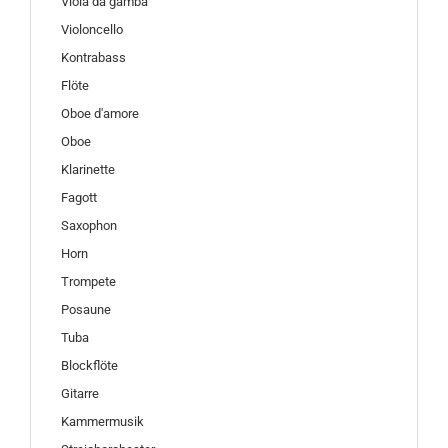
Viola da gamba
Violoncello
Kontrabass
Flöte
Oboe d'amore
Oboe
Klarinette
Fagott
Saxophon
Horn
Trompete
Posaune
Tuba
Blockflöte
Gitarre
Kammermusik