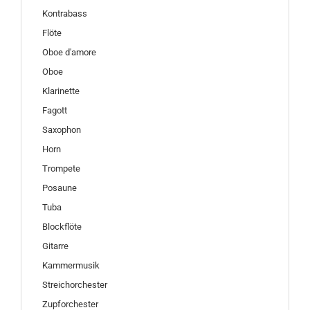
Kontrabass
Flöte
Oboe d'amore
Oboe
Klarinette
Fagott
Saxophon
Horn
Trompete
Posaune
Tuba
Blockflöte
Gitarre
Kammermusik
Streichorchester
Zupforchester