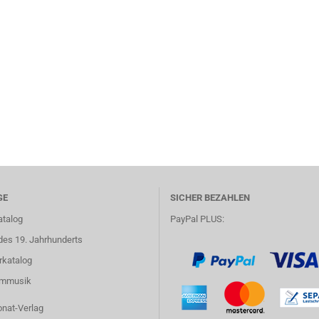
GE
SICHER BEZAHLEN
atalog
PayPal PLUS:
des 19. Jahrhunderts
rkatalog
lmmusik
onat-Verlag