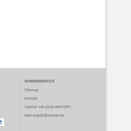
KUNDENSERVICE
Sitemap
Kontakt
Telefon +49 (0)30 48473591
Mail order[at]rieserler.de