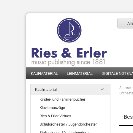
All
KAUFMATERIAL
LEIHMATERIAL
DIGITALE NOTEN
Startsei
Kaufmaterial
Orchest
Kinder- und Familienbücher
Klavierauszüge
Ries & Erler Virtuos
Bes
Schulorchester / Jugendorchester
Sinfonik des 19. Jahrhunderts