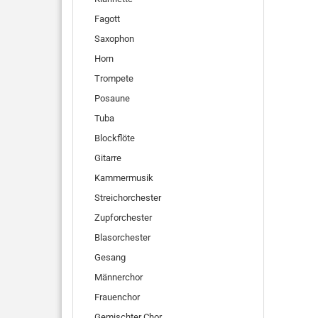
Fagott
Saxophon
Horn
Trompete
Posaune
Tuba
Blockflöte
Gitarre
Kammermusik
Streichorchester
Zupforchester
Blasorchester
Gesang
Männerchor
Frauenchor
Gemischter Chor