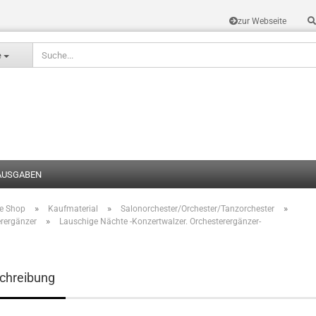
zur Webseite
Sprache auswählen
e
AUSGABEN
»
»
»
te Shop
Kaufmaterial
Salonorchester/Orchester/Tanzorchester
Konto erstel
»
erergänzer
Lauschige Nächte -Konzertwalzer. Orchesterergänzer-
Passwort v
chreibung