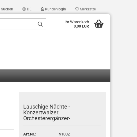
Suchen
DE
Kundenlogin
Merkzettel
Ihr Warenkorb
0,00 EUR
len
ergessen?
Lauschige Nächte -
Konzertwalzer.
Orchesterergänzer-
Art.Nr.:
91002