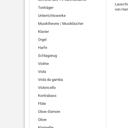
Lauschi
Tonträger
von Han
Unterrichtswerke
Musiktheorie / Musikbücher
Klavier
Orgel
Harfe
Schlagzeug
Violine
Viola
Viola da gamba
Violoncello
Kontrabass
Flöte
Oboe d'amore
Oboe
Klarinette