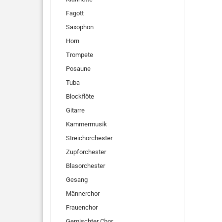
Fagott
Saxophon
Horn
Trompete
Posaune
Tuba
Blockflöte
Gitarre
Kammermusik
Streichorchester
Zupforchester
Blasorchester
Gesang
Männerchor
Frauenchor
Gemischter Chor