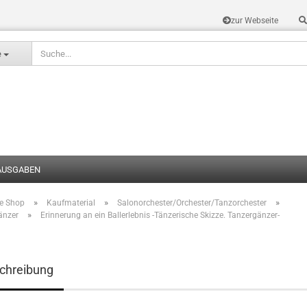
zur Webseite
Sprache auswählen
e
AUSGABEN
»
»
»
te Shop
Kaufmaterial
Salonorchester/Orchester/Tanzorchester
Konto erstel
»
änzer
Erinnerung an ein Ballerlebnis -Tänzerische Skizze. Tanzergänzer-
Passwort v
chreibung