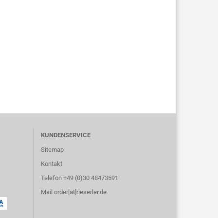
KUNDENSERVICE
Sitemap
Kontakt
Telefon +49 (0)30 48473591
Mail order[at]rieserler.de