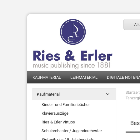
All
KAUFMATERIAL
LEIHMATERIAL
DIGITALE NOTEN
Startsei
Kaufmaterial
Tanzerg
Kinder- und Familienbücher
Klavierauszüge
Ries & Erler Virtuos
Bes
Schulorchester / Jugendorchester
Sinfonik des 19. Jahrhunderts