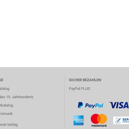
GE
SICHER BEZAHLEN
atalog
PayPal PLUS:
des 19. Jahrhunderts
rkatalog
lmmusik
onat-Verlag