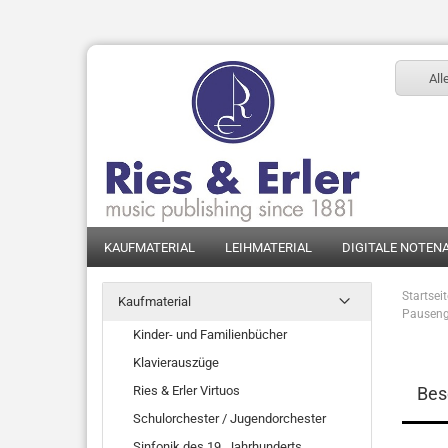
All
KAUFMATERIAL
LEIHMATERIAL
DIGITALE NOTEN
Startsei
Kaufmaterial
Pausenge
Kinder- und Familienbücher
Klavierauszüge
Ries & Erler Virtuos
Bes
Schulorchester / Jugendorchester
Sinfonik des 19. Jahrhunderts