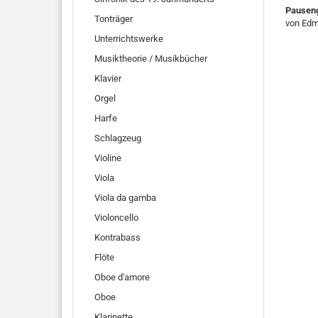
Pausen
Tonträger
von Edm
Unterrichtswerke
Musiktheorie / Musikbücher
Klavier
Orgel
Harfe
Schlagzeug
Violine
Viola
Viola da gamba
Violoncello
Kontrabass
Flöte
Oboe d'amore
Oboe
Klarinette