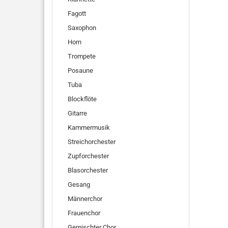
Fagott
Saxophon
Horn
Trompete
Posaune
Tuba
Blockflöte
Gitarre
Kammermusik
Streichorchester
Zupforchester
Blasorchester
Gesang
Männerchor
Frauenchor
Gemischter Chor