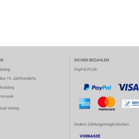
GE
SICHER BEZAHLEN
atalog
PayPal PLUS:
des 19. Jahrhunderts
rkatalog
lmmusik
onat-Verlag
Andere Zahlungsmöglichkeiten:
VORKASSE