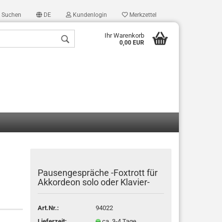
Suchen
DE
Kundenlogin
Merkzettel
Ihr Warenkorb
0,00 EUR
len
ergessen?
Pausengespräche -Foxtrott für
Akkordeon solo oder Klavier-
Art.Nr.:
94022
Lieferzeit:
ca. 3-4 Tage