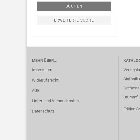
SUCHEN
ERWEITERTE SUCHE
MEHR ÜBER...
KATALO
Impressum
Verlagsk
Sinfonik 
Widerrufsrecht
Orcheste
AGB
Stummfi
Liefer- und Versandkosten
Edition S
Datenschutz