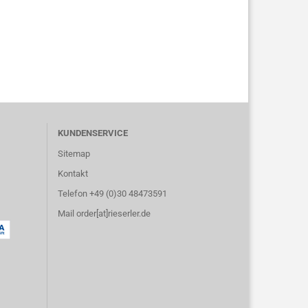
KUNDENSERVICE
Sitemap
Kontakt
Telefon +49 (0)30 48473591
Mail order[at]rieserler.de