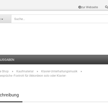
zur Webseite
Sprache auswählen
e
AUSGABEN
»
»
»
te Shop
Kaufmaterial
Klavier-Unterhaltungsmusik
Konto erstel
spräche -Foxtrott für Akkordeon solo oder Klavier-
Passwort v
chreibung