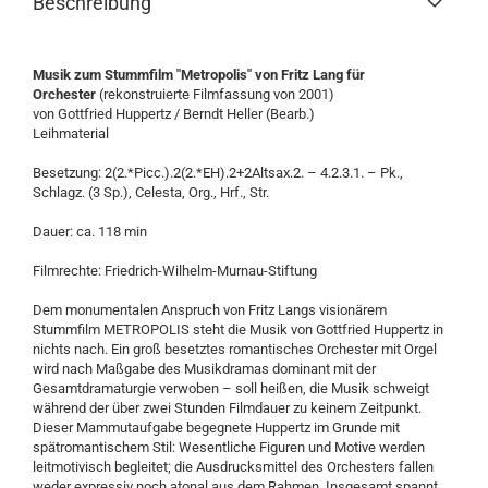
Beschreibung
Musik zum Stummfilm "Metropolis" von Fritz Lang für
Orchester
(rekonstruierte Filmfassung von 2001)
von Gottfried Huppertz / Berndt Heller (Bearb.)
Leihmaterial
Besetzung: 2(2.*Picc.).2(2.*EH).2+2Altsax.2. – 4.2.3.1. – Pk.,
Schlagz. (3 Sp.), Celesta, Org., Hrf., Str.
Dauer: ca. 118 min
Filmrechte: Friedrich-Wilhelm-Murnau-Stiftung
Dem monumentalen Anspruch von Fritz Langs visionärem
Stummfilm METROPOLIS steht die Musik von Gottfried Huppertz in
nichts nach. Ein groß besetztes romantisches Orchester mit Orgel
wird nach Maßgabe des Musikdramas dominant mit der
Gesamtdramaturgie verwoben – soll heißen, die Musik schweigt
während der über zwei Stunden Filmdauer zu keinem Zeitpunkt.
Dieser Mammutaufgabe begegnete Huppertz im Grunde mit
spätromantischem Stil: Wesentliche Figuren und Motive werden
leitmotivisch begleitet; die Ausdrucksmittel des Orchesters fallen
weder expressiv noch atonal aus dem Rahmen. Insgesamt spannt