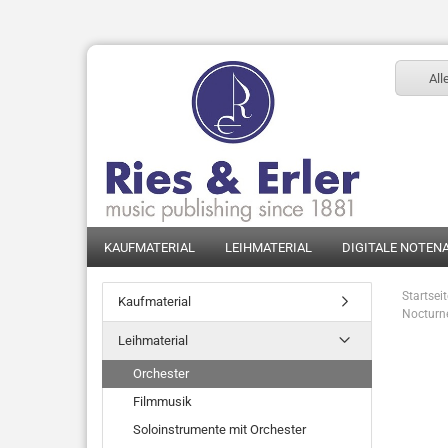
All
KAUFMATERIAL
LEIHMATERIAL
DIGITALE NOTEN
Startsei
Kaufmaterial
Nocturne
Leihmaterial
Orchester
Filmmusik
Soloinstrumente mit Orchester