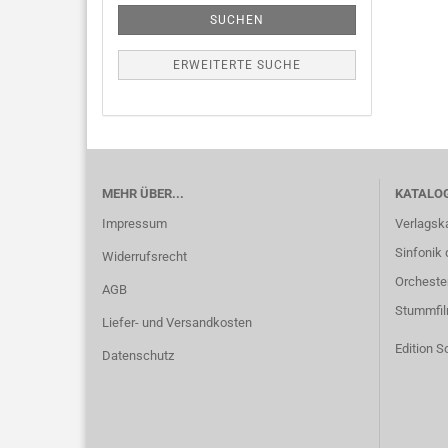
SUCHEN
ERWEITERTE SUCHE
MEHR ÜBER...
KATALO
Impressum
Verlagsk
Sinfonik 
Widerrufsrecht
Orcheste
AGB
Stummfi
Liefer- und Versandkosten
Edition S
Datenschutz