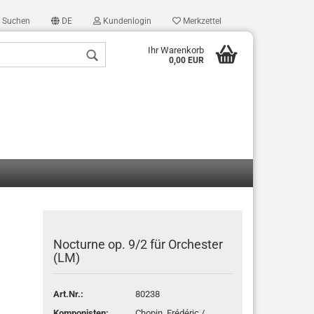
Suchen
DE
Kundenlogin
Merkzettel
Ihr Warenkorb
0,00 EUR
len
ergessen?
Nocturne op. 9/2 für Orchester
(LM)
Art.Nr.:
80238
Komponisten:
Chopin, Frédéric /