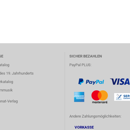
GE
SICHER BEZAHLEN
atalog
PayPal PLUS:
des 19. Jahrhunderts
rkatalog
lmmusik
onat-Verlag
Andere Zahlungsmöglichkeiten:
VORKASSE