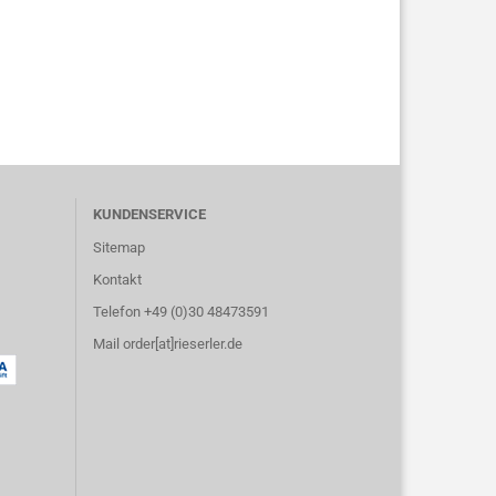
KUNDENSERVICE
Sitemap
Kontakt
Telefon +49 (0)30 48473591
Mail order[at]rieserler.de