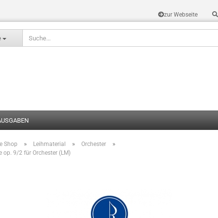
zur Webseite
Sprache auswählen
e
AUSGABEN
»
»
»
te Shop
Leihmaterial
Orchester
Konto erstel
 op. 9/2 für Orchester (LM)
Passwort v