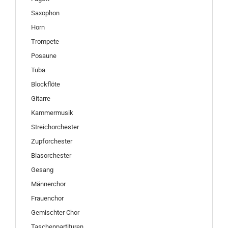
Saxophon
Horn
Trompete
Posaune
Tuba
Blockflöte
Gitarre
Kammermusik
Streichorchester
Zupforchester
Blasorchester
Gesang
Männerchor
Frauenchor
Gemischter Chor
Taschenpartituren