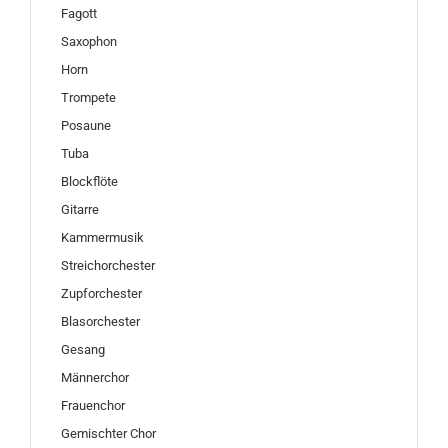
Fagott
Saxophon
Horn
Trompete
Posaune
Tuba
Blockflöte
Gitarre
Kammermusik
Streichorchester
Zupforchester
Blasorchester
Gesang
Männerchor
Frauenchor
Gemischter Chor