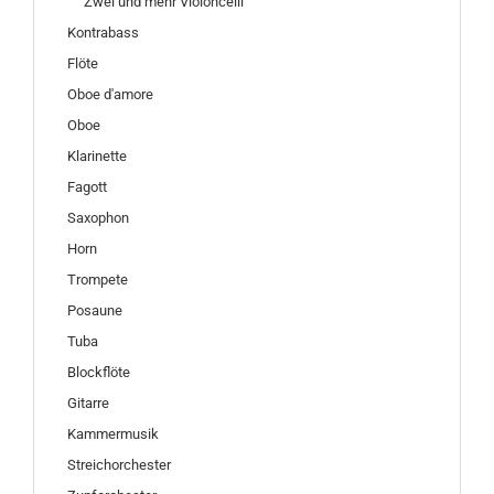
Zwei und mehr Violoncelli
Kontrabass
Flöte
Oboe d'amore
Oboe
Klarinette
Fagott
Saxophon
Horn
Trompete
Posaune
Tuba
Blockflöte
Gitarre
Kammermusik
Streichorchester