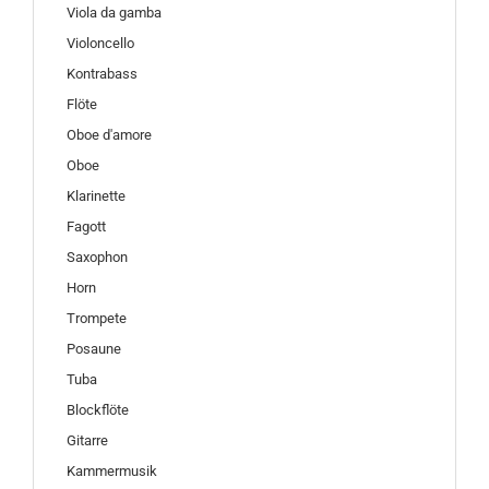
Viola da gamba
Violoncello
Kontrabass
Flöte
Oboe d'amore
Oboe
Klarinette
Fagott
Saxophon
Horn
Trompete
Posaune
Tuba
Blockflöte
Gitarre
Kammermusik