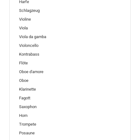
Harfe
Schlagzeug
Violine
Viola
Viola da gamba
Violoncello
Kontrabass
Flöte
Oboe d'amore
Oboe
Klarinette
Fagott
Saxophon
Horn
Trompete
Posaune