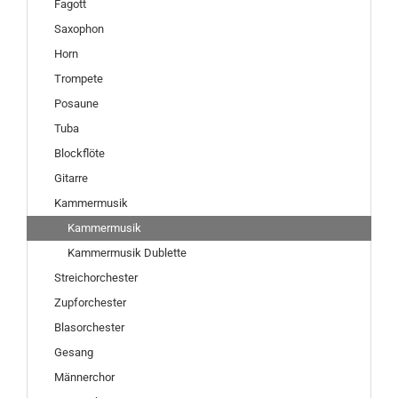
Fagott
Saxophon
Horn
Trompete
Posaune
Tuba
Blockflöte
Gitarre
Kammermusik
Kammermusik
Kammermusik Dublette
Streichorchester
Zupforchester
Blasorchester
Gesang
Männerchor