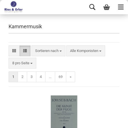
Kammermusik
Sortieren nach
Alle Komponisten
8 pro Seite
1
2
3
4
...
69
»