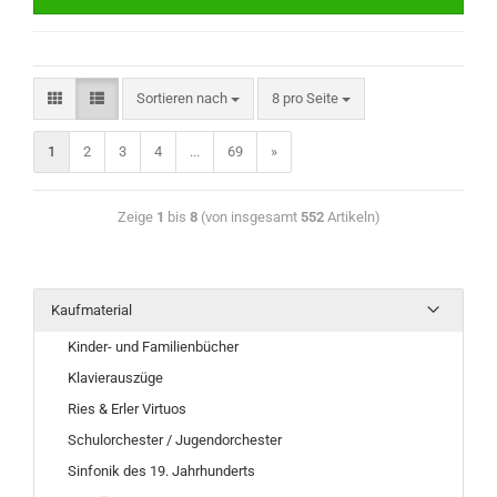
Sortieren nach
8 pro Seite
1
2
3
4
...
69
»
Zeige
1
bis
8
(von insgesamt
552
Artikeln)
Kaufmaterial
Kinder- und Familienbücher
Klavierauszüge
Ries & Erler Virtuos
Schulorchester / Jugendorchester
Sinfonik des 19. Jahrhunderts