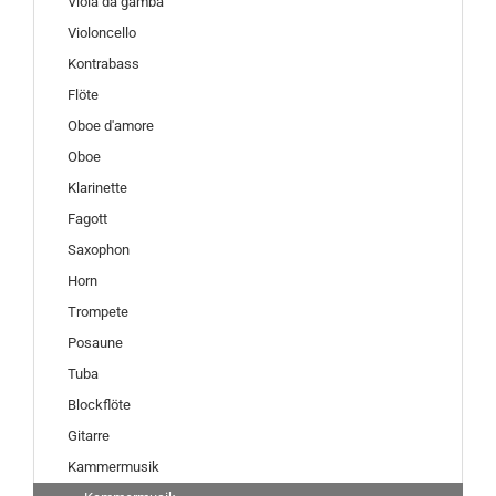
Viola da gamba
Violoncello
Kontrabass
Flöte
Oboe d'amore
Oboe
Klarinette
Fagott
Saxophon
Horn
Trompete
Posaune
Tuba
Blockflöte
Gitarre
Kammermusik