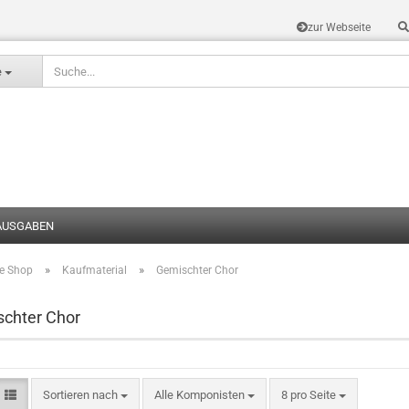
zur Webseite
Sprache auswählen
e
AUSGABEN
»
»
te Shop
Kaufmaterial
Gemischter Chor
Konto erstel
Passwort v
chter Chor
Sortieren nach
Alle Komponisten
8 pro Seite