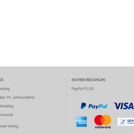
GE
SICHER BEZAHLEN
atalog
PayPal PLUS:
des 19. Jahrhunderts
rkatalog
lmmusik
onat-Verlag