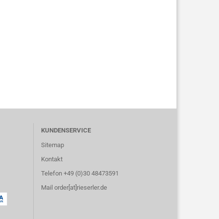
KUNDENSERVICE
Sitemap
Kontakt
Telefon +49 (0)30 48473591
Mail order[at]rieserler.de