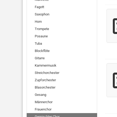
Fagott
Saxophon
Horn
Trompete
Posaune
Tuba
Blockflöte
Gitarre
Kammermusik
Streichorchester
Zupforchester
Blasorchester
Gesang
Männerchor
Frauenchor
Gemischter Chor