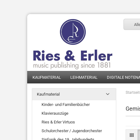
All
KAUFMATERIAL
LEIHMATERIAL
DIGITALE NOTEN
Startsei
Kaufmaterial
Kinder- und Familienbücher
Gemis
Klavierauszüge
Ries & Erler Virtuos
Schulorchester / Jugendorchester
Sinfonik des 19. Jahrhunderts