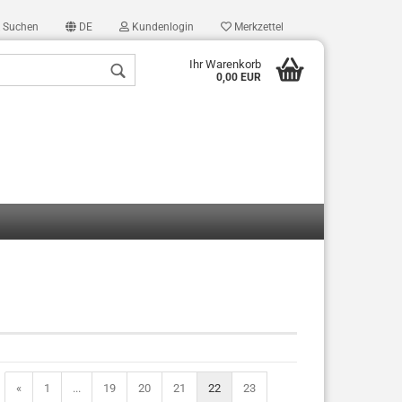
Suchen
DE
Kundenlogin
Merkzettel
Ihr Warenkorb
0,00 EUR
len
ergessen?
«
1
...
19
20
21
22
23