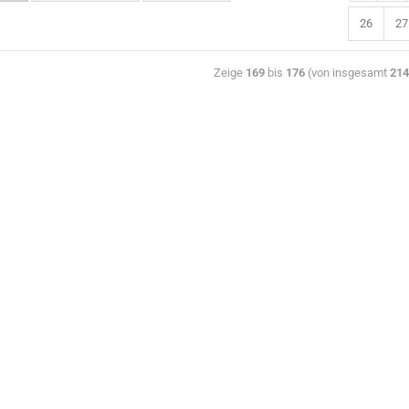
26
27
Zeige
169
bis
176
(von insgesamt
214