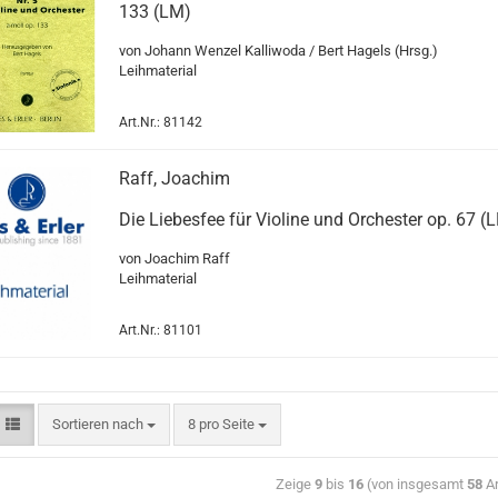
133 (LM)
von Johann Wenzel Kalliwoda / Bert Hagels (Hrsg.)
Leihmaterial
Art.Nr.: 81142
Raff, Joachim
Die Liebesfee für Violine und Orchester op. 67 (
von Joachim Raff
Leihmaterial
Art.Nr.: 81101
Sortieren nach
8 pro Seite
Zeige
9
bis
16
(von insgesamt
58
Ar