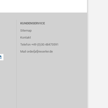
KUNDENSERVICE
Sitemap
Kontakt
Telefon +49 (0)30 48473591
Mail order[at]rieserler.de