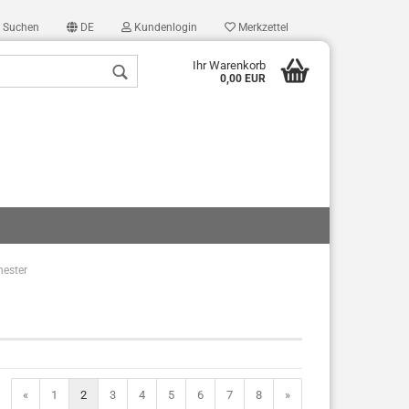
Suchen
DE
Kundenlogin
Merkzettel
Ihr Warenkorb
0,00 EUR
hester
len
ergessen?
«
1
2
3
4
5
6
7
8
»