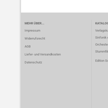
MEHR ÜBER...
KATALO
Impressum
Verlagsk
Sinfonik 
Widerrufsrecht
Orcheste
AGB
Stummfi
Liefer- und Versandkosten
Edition S
Datenschutz