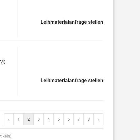
Leihmaterialanfrage stellen
LM)
Leihmaterialanfrage stellen
«
1
2
3
4
5
6
7
8
»
tikeln)