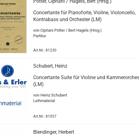
Potter, Cipriani / Hagels, Bert (Hrsg.)
Concertante für Pianoforte, Violine, Violoncello,
Kontrabass und Orchester (LM)
von Cipriani Potter / Bert Hagels (Hrsg.)
Partitur
Art.Nr.: 81230
Schubert, Heinz
Concertante Suite für Violine und Kammerorches
(LM)
von Heinz Schubert
Leihmaterial
Art.Nr.: 81057
Blendinger, Herbert