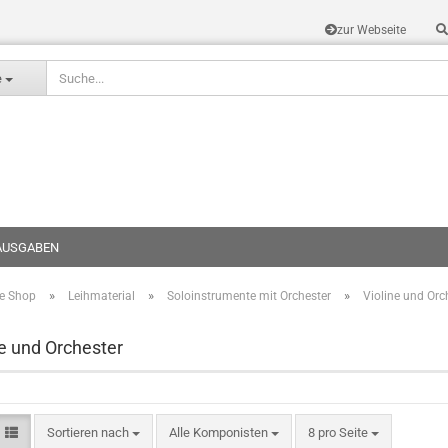
zur Webseite
Sprache auswählen
e
AUSGABEN
»
»
»
te Shop
Leihmaterial
Soloinstrumente mit Orchester
Violine und Orc
Konto erstel
Passwort v
ne und Orchester
Sortieren nach
Alle Komponisten
8 pro Seite