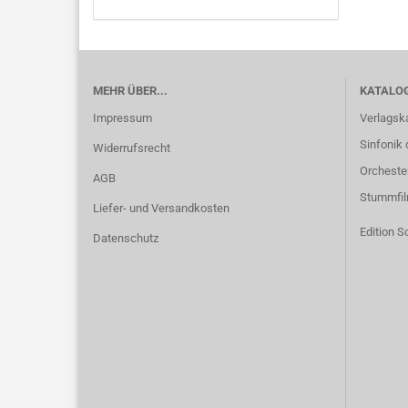
MEHR ÜBER...
KATALO
Impressum
Verlagsk
Sinfonik 
Widerrufsrecht
Orcheste
AGB
Stummfi
Liefer- und Versandkosten
Edition S
Datenschutz