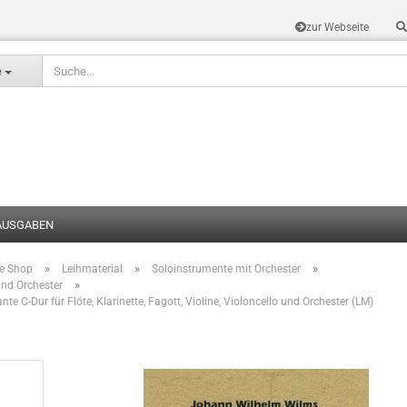
zur Webseite
Sprache auswählen
e
AUSGABEN
»
»
»
te Shop
Leihmaterial
Soloinstrumente mit Orchester
Konto erstel
»
und Orchester
nte C-Dur für Flöte, Klarinette, Fagott, Violine, Violoncello und Orchester (LM)
Passwort v