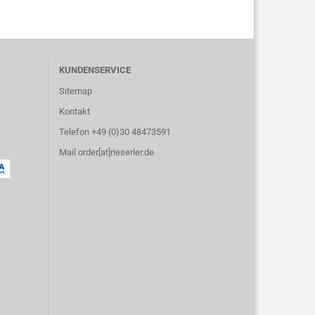
KUNDENSERVICE
Sitemap
Kontakt
Telefon +49 (0)30 48473591
Mail order[at]rieserler.de