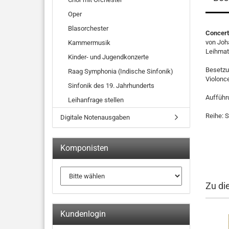
Oper
Blasorchester
Concerta
von Joh
Kammermusik
Leihmat
Kinder- und Jugendkonzerte
Besetzun
Raag Symphonia (Indische Sinfonik)
Violonce
Sinfonik des 19. Jahrhunderts
Orchest
Aufführ
Leihanfrage stellen
Reihe: S
Digitale Notenausgaben
Komponisten
Zu di
Kundenlogin