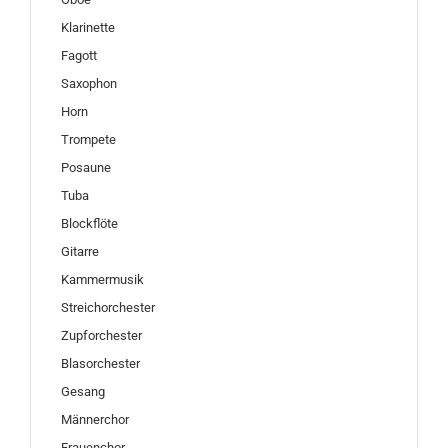
Klarinette
Fagott
Saxophon
Horn
Trompete
Posaune
Tuba
Blockflöte
Gitarre
Kammermusik
Streichorchester
Zupforchester
Blasorchester
Gesang
Männerchor
Frauenchor