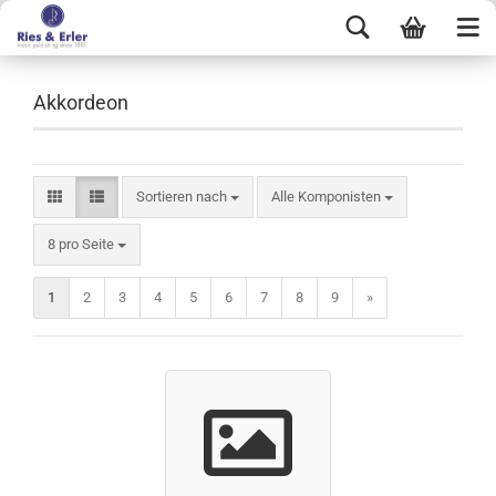
Akkordeon
Sortieren nach
Alle Komponisten
8 pro Seite
1
2
3
4
5
6
7
8
9
»