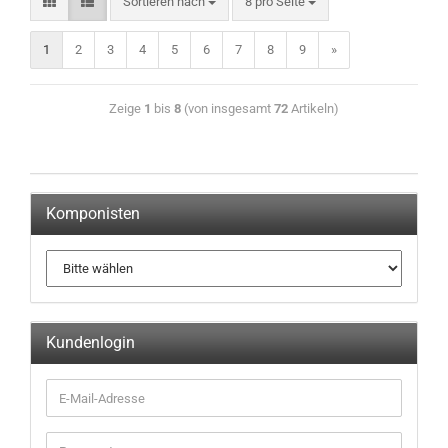
Sortieren nach
8 pro Seite
1
2
3
4
5
6
7
8
9
»
Zeige
1
bis
8
(von insgesamt
72
Artikeln)
Komponisten
Kundenlogin