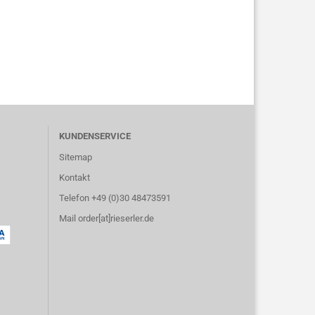
KUNDENSERVICE
Sitemap
Kontakt
Telefon +49 (0)30 48473591
Mail order[at]rieserler.de