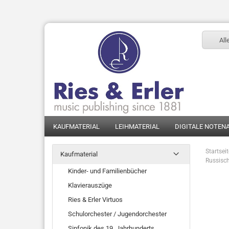
All
KAUFMATERIAL
LEIHMATERIAL
DIGITALE NOTEN
Startsei
Kaufmaterial
Russisch
Kinder- und Familienbücher
Klavierauszüge
Ries & Erler Virtuos
Schulorchester / Jugendorchester
Sinfonik des 19. Jahrhunderts