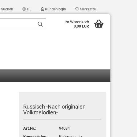
Suchen
DE
Kundenlogin
Merkzettel
Ihr Warenkorb
0,00 EUR
len
ergessen?
Russisch -Nach originalen
Volkmelodien-
Art.Nr.:
94034
Komponisten:
Knümann, Jo