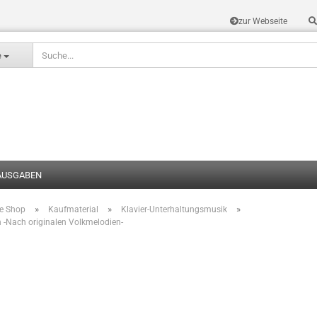
zur Webseite
Sprache auswählen
e
AUSGABEN
»
»
»
te Shop
Kaufmaterial
Klavier-Unterhaltungsmusik
Konto erstel
 -Nach originalen Volkmelodien-
Passwort v