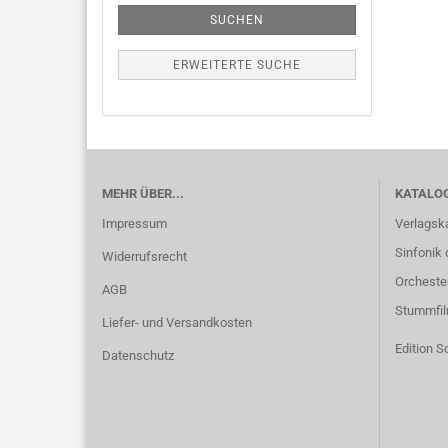
SUCHEN
ERWEITERTE SUCHE
MEHR ÜBER...
KATALO
Impressum
Verlagsk
Sinfonik 
Widerrufsrecht
Orcheste
AGB
Stummfi
Liefer- und Versandkosten
Edition S
Datenschutz