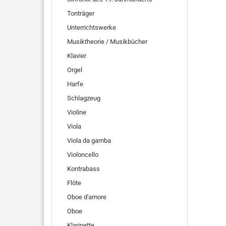
Tonträger
Unterrichtswerke
Musiktheorie / Musikbücher
Klavier
Orgel
Harfe
Schlagzeug
Violine
Viola
Viola da gamba
Violoncello
Kontrabass
Flöte
Oboe d'amore
Oboe
Klarinette