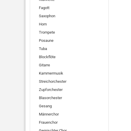
Fagott
Saxophon
Horn
Trompete
Posaune
Tuba
Blockflöte
Gitarre
Kammermusik
Streichorchester
Zupforchester
Blasorchester
Gesang
Männerchor
Frauenchor
Gemischter Chor