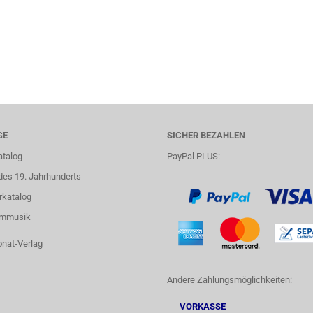
GE
SICHER BEZAHLEN
atalog
PayPal PLUS:
des 19. Jahrhunderts
rkatalog
lmmusik
onat-Verlag
Andere Zahlungsmöglichkeiten:
VORKASSE