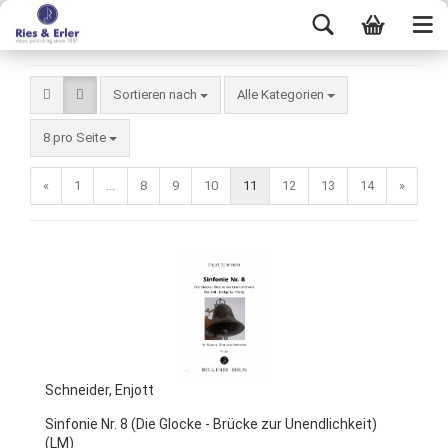
Sortieren nach
Alle Kategorien
8 pro Seite
«
1
...
8
9
10
11
12
13
14
»
Schneider, Enjott
Sinfonie Nr. 8 (Die Glocke - Brücke zur Unendlichkeit)
(LM)