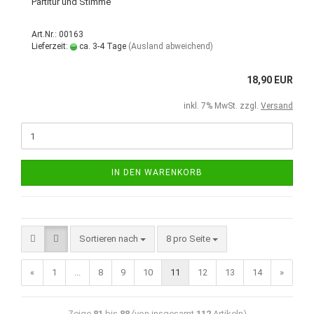
Partitur und Stimme
Art.Nr.: 00163
Lieferzeit:
ca. 3-4 Tage
(Ausland abweichend)
18,90 EUR
inkl. 7% MwSt. zzgl.
Versand
IN DEN WARENKORB
Sortieren nach
8 pro Seite
«
1
...
8
9
10
11
12
13
14
»
Zeige
81
bis
88
(von insgesamt
112
Artikeln)