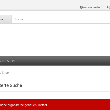
zur Webseite
Sprache auswählen
e
AUSGABEN
te Shop
Konto erstel
Passwort v
terte Suche
uche ergab keine genauen Treffer.