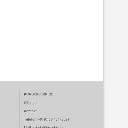
KUNDENSERVICE
Sitemap
Kontakt
Telefon +49 (0)30 48473591
Mail order[at]rieserler.de