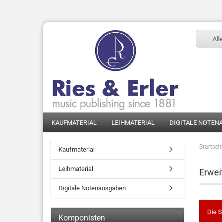
All
KAUFMATERIAL
LEIHMATERIAL
DIGITALE NOTEN
Startsei
Kaufmaterial
Leihmaterial
Erwei
Digitale Notenausgaben
Die S
Komponisten