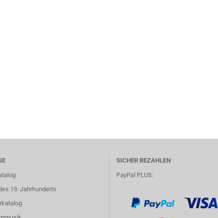
GE
SICHER BEZAHLEN
atalog
PayPal PLUS:
des 19. Jahrhunderts
rkatalog
lmmusik