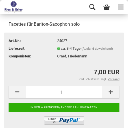
Facettes für Bariton-Saxophon solo
Art.Nr.:
24027
Lieferzeit:
ca. 3-4 Tage
(Ausland abweichend)
Komponisten:
Graef, Friedemann
7,00 EUR
inkl. 7% MwSt. zzgl.
Versand